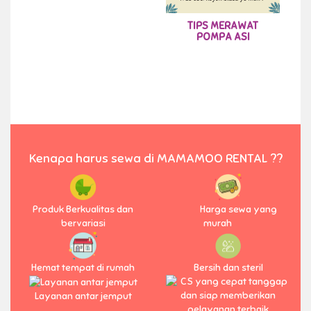
TIPS MERAWAT
POMPA ASI
Kenapa harus sewa di MAMAMOO RENTAL ??
Produk Berkualitas dan
Harga sewa yang
bervariasi
murah
Hemat tempat di rumah
Bersih dan steril
Layanan antar jemput