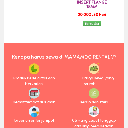
INSERT FLANGE
15MM
20,000 /30 Hari
Tersedia
Kenapa harus sewa di MAMAMOO RENTAL ??
Produk Berkualitas dan
Harga sewa yang
bervariasi
murah
Hemat tempat di rumah
Bersih dan steril
Layanan antar jemput
CS yang cepat tanggap
dan siap memberikan