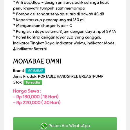
* Anti backflow – design anti arus balik sehinga tidak
perlu khawatir tumpah saat memompa
* Pompa asi sangat senyap suara di bawah 45 dB
* Kapasitas cup penampung asi 180 ml
* Mengunakan charger type – C
* Pengisian daya selama 2 jam dengan daya input 5V 1A
* Panel kontrol dengan layar LED yang canggih,
Indikator Tingkat Daya, Indikator Waktu, Indikator Mode,
& Indikator Baterai
MOMABAE OMNI
Brand:
MOMABAE
Jenis Produk: PORTABLE HANDSFREE BREASTPUMP
Stok:
Tersedia
Harga Sewa :
-
Rp 130,000 ( 15 Hari)
-
Rp 220,000 ( 30 Hari)
Pesan Via WhatsApp