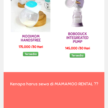
BOBODUCK
MOOIMOM
INTEGREATED
HANDSFREE
PUMP
175,000 /30 Hari
145,000 /30 Hari
Tersedia
Tersedia
Kenapa harus sewa di MAMAMOO RENTAL ??